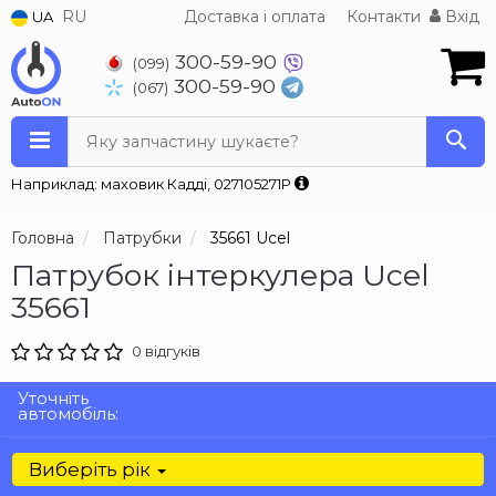
RU
Доставка і оплата
Контакти
Вхід
UA
300-59-90
(099)
300-59-90
(067)
Яку запчастину шукаєте?
Наприклад: маховик Кадді, 027105271P
Головна
Патрубки
35661 Ucel
Патрубок інтеркулера Ucel
35661
0 відгуків
Уточніть
автомобіль:
Виберіть рік