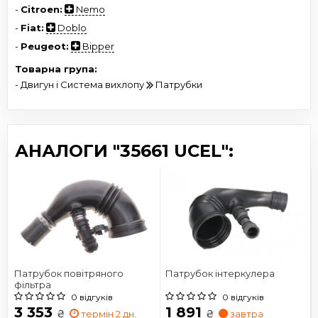
-
Citroen:
Nemo
-
Fiat:
Doblo
-
Peugeot:
Bipper
Товарна група:
- Двигун і Система вихлопу
Патрубки
АНАЛОГИ "35661 UCEL":
Патрубок повітряного
Патрубок інтеркулера
фільтра
0 відгуків
0 відгуків
3 353
1 891
₴
₴
термін 2 дн.
завтра