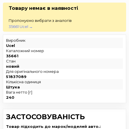
Товару немає в наявності
.
Пропонуємо вибрати з аналогів
35661 Ucel →
Виробник
Ucel
Каталожний номер
35661
Стан
новий
Для оригінального номера
51837089
Кількісна одиниця
Штука
Вага нетто [г]
240
ЗАСТОСОВУВАНІСТЬ
Товар підходить до марок/моделей авто.: