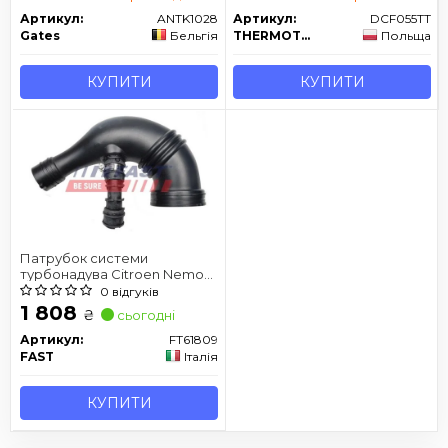
Артикул:
ANTK1028
Артикул:
DCF055TT
Gates
Бельгія
THERMOTEC
Польща
КУПИТИ
КУПИТИ
Патрубок системи
турбонадува Citroen Nemo
Fiat Doblo,Peugeot Bipper
0 відгуків
1.3D 10.05-
1 808
₴
сьогодні
Артикул:
FT61809
FAST
Італія
КУПИТИ