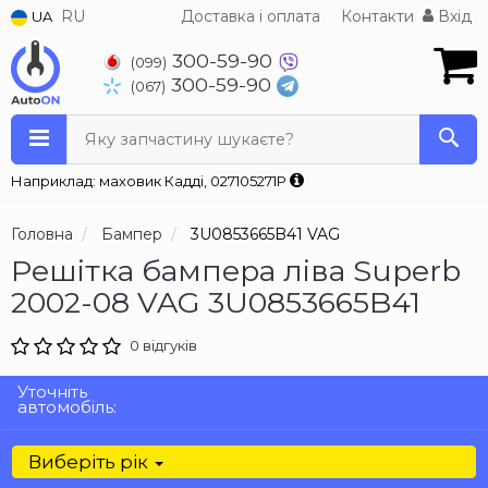
RU
Доставка і оплата
Контакти
Вхід
UA
300-59-90
(099)
300-59-90
(067)
Яку запчастину шукаєте?
Наприклад: маховик Кадді, 027105271P
Головна
Бампер
3U0853665B41 VAG
Решітка бампера ліва Superb
2002-08 VAG 3U0853665B41
0 відгуків
Уточніть
автомобіль:
Виберіть рік