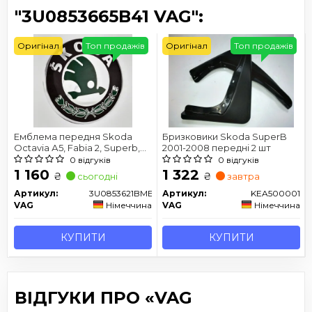
"3U0853665B41 VAG":
Оригінал
Топ продажів
Оригінал
Топ продажів
Емблема передня Skoda
Бризковики Skoda SuperB
Octavia А5, Fabia 2, Superb,
2001-2008 передні 2 шт
Roomster, Yeti (діаметр 88
0 відгуків
0 відгуків
мм)
1 160
1 322
₴
₴
сьогодні
завтра
Артикул:
3U0853621BMEL
Артикул:
KEA500001
VAG
Німеччина
VAG
Німеччина
КУПИТИ
КУПИТИ
ВІДГУКИ ПРО «VAG