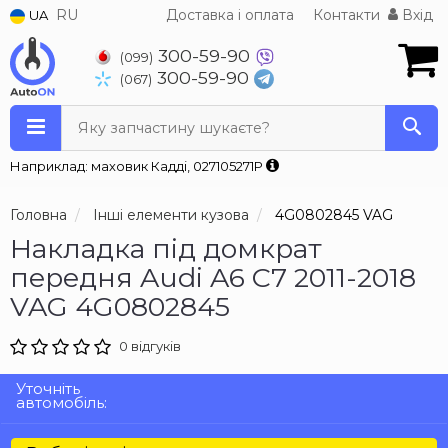
RU
Доставка і оплата
Контакти
Вхід
UA
300-59-90
(099)
300-59-90
(067)
Яку запчастину шукаєте?
Наприклад: маховик Кадді, 027105271P
Головна
Інші елементи кузова
4G0802845 VAG
Накладка під домкрат
передня Audi A6 C7 2011-2018
VAG 4G0802845
0 відгуків
Уточніть
автомобіль: