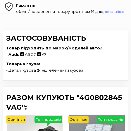
Гарантія
обмін / повернення товару протягом 14 днів,
детальніше
→
ЗАСТОСОВУВАНІСТЬ
Товар підходить до марок/моделей авто.:
-
Audi:
A6 C7
,
A7
Товарна група:
- Деталі кузова
Інші елементи кузова
РАЗОМ КУПУЮТЬ "4G0802845
VAG":
Оригінал
Топ продажів
Оригінал
Топ продажів