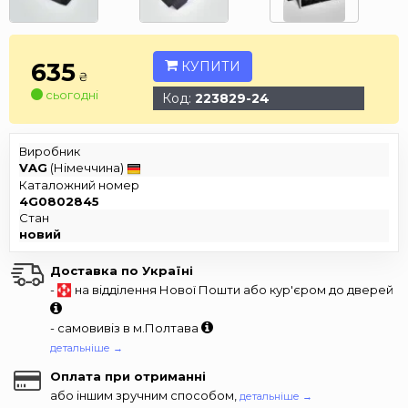
635
КУПИТИ
₴
сьогодні
Код:
223829-24
Виробник
VAG
(Німеччина)
Каталожний номер
4G0802845
Стан
новий
Доставка по Україні
-
на відділення Нової Пошти або кур'єром до дверей
- самовивіз в м.Полтава
детальніше →
Оплата при отриманні
або іншим зручним способом,
детальніше →