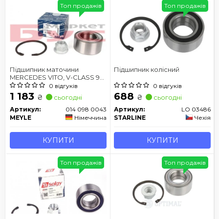
Топ продажів
Топ продажів
Підшипник маточини
Підшипник колісний
MERCEDES VITO, V-CLASS 96-
03 перед./задній міст
0 відгуків
0 відгуків
1 183
688
₴
₴
сьогодні
сьогодні
Артикул:
014 098 0043
Артикул:
LO 03486
MEYLE
Німеччина
STARLINE
Чехія
КУПИТИ
КУПИТИ
Топ продажів
Топ продажів