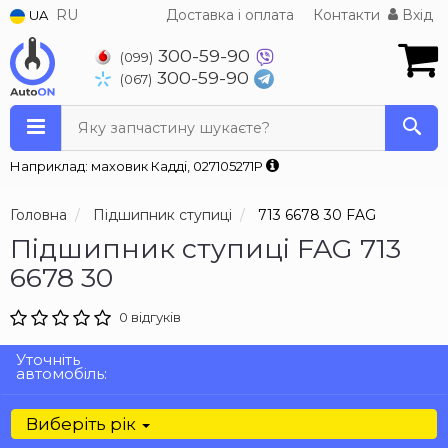
RU
Доставка і оплата
Контакти
Вхід
UA
300-59-90
(099)
300-59-90
(067)
Яку запчастину шукаєте?
Наприклад: маховик Кадді, 027105271P
Головна
Підшипник ступиці
713 6678 30 FAG
Підшипник ступиці FAG 713
6678 30
0 відгуків
Уточніть
автомобіль:
Виберіть рік