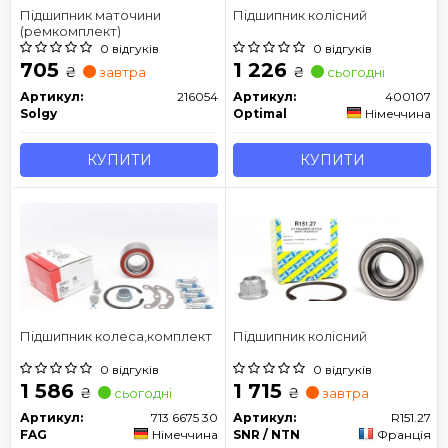
Підшипник маточини
Підшипник колісний
(ремкомплект)
0 відгуків
0 відгуків
705
1 226
₴
₴
завтра
сьогодні
Артикул:
216054
Артикул:
400107
Solgy
Optimal
Німеччина
КУПИТИ
КУПИТИ
Підшипник колеса,комплект
Підшипник колісний
0 відгуків
0 відгуків
1 586
1 715
₴
₴
сьогодні
завтра
Артикул:
713 6675 30
Артикул:
R151.27
FAG
Німеччина
SNR / NTN
Франція