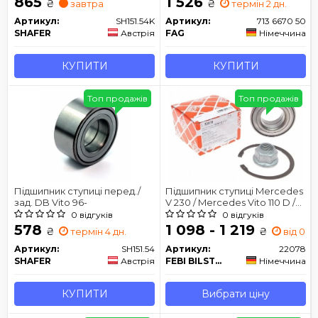
865
1 526
₴
₴
завтра
термін 2 дн.
Артикул:
SH151.54K
Артикул:
713 6670 50
SHAFER
Австрія
FAG
Німеччина
КУПИТИ
КУПИТИ
Топ продажів
Топ продажів
Підшипник ступиці перед./
Підшипник ступиці Mercedes
зад. DB Vito 96-
V 230 / Mercedes Vito 110 D /
Mercedes V 220
0 відгуків
0 відгуків
578
1 098 - 1 219
₴
₴
термін 4 дн.
від 0 дн
Артикул:
SH151.54
Артикул:
22078
SHAFER
Австрія
FEBI BILSTEIN
Німеччина
КУПИТИ
Вибрати ціну