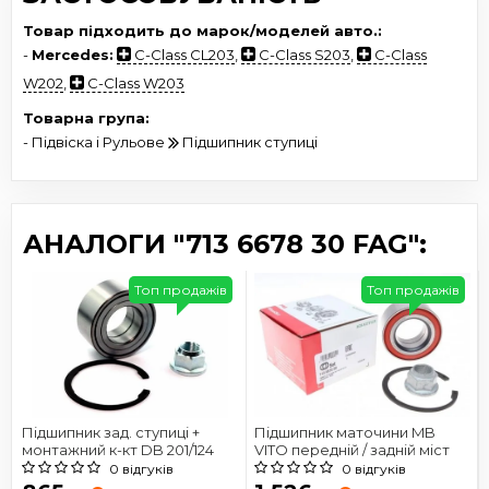
Товар підходить до марок/моделей авто.:
-
Mercedes:
C-Class CL203
,
C-Class S203
,
C-Class
W202
,
C-Class W203
Товарна група:
- Підвіска і Рульове
Підшипник ступиці
АНАЛОГИ "713 6678 30 FAG":
Топ продажів
Топ продажів
Підшипник зад. ступиці +
Підшипник маточини MB
монтажний к-кт DB 201/124
VITO передній / задній міст
0 відгуків
0 відгуків