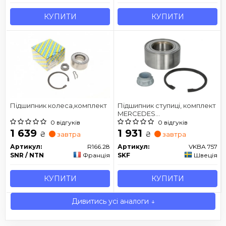
КУПИТИ
КУПИТИ
Підшипник колеса,комплект
Підшипник ступиці, комплект
MERCEDES
190/124/202/203/210 "R "1,8/6,3L
0 відгуків
0 відгуків
"82-11
1 639
1 931
₴
₴
завтра
завтра
Артикул:
R166.28
Артикул:
VKBA 757
SNR / NTN
Франція
SKF
Швеція
КУПИТИ
КУПИТИ
Дивитись усі аналоги ↓