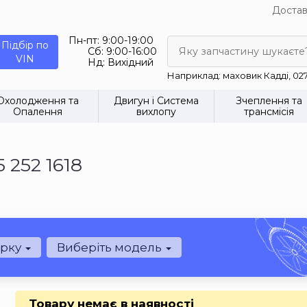
Достав
Пн-пт:
9:00-19:00
Підбір по
Сб:
9:00-16:00
Яку запчастину шукаєте
VIN
Нд:
Вихідний
Наприклад: маховик Кадді, 02
Охолодження та
Двигун і Система
Зчеплення та
Опалення
вихлопу
трансмісія
 252 1618
арку
Виберіть модель
Товару немає в наявності
.