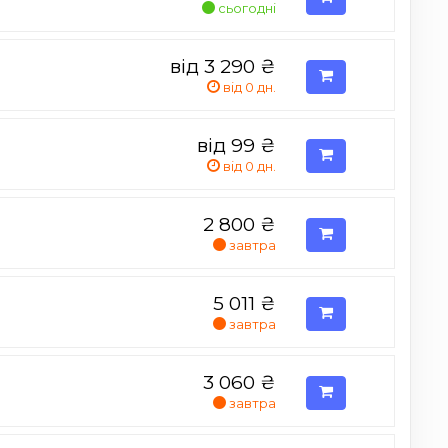
сьогодні
від 3 290
₴
від 0 дн.
від 99
₴
від 0 дн.
2 800
₴
завтра
5 011
₴
завтра
3 060
₴
завтра