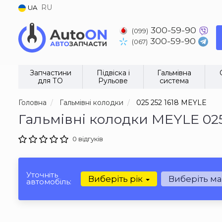
RU
UA
300-59-90
(099)
300-59-90
(067)
Запчастини
Підвіска і
Гальмівна
для ТО
Рульове
система
Головна
Гальмівні колодки
025 252 1618 MEYLE
Гальмівні колодки MEYLE 025
0 відгуків
Уточніть
Виберіть рік
Виберіть м
автомобіль: