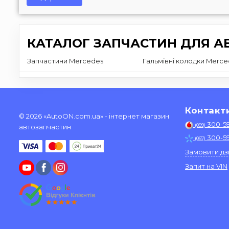
КАТАЛОГ ЗАПЧАСТИН ДЛЯ АВ
Запчастини Mercedes
Гальмівні колодки Merce
Контакт
© 2026 «AutoON.com.ua» - інтернет магазин
300-5
(099)
автозапчастин
300-5
(067)
Замовити дз
Запит на VIN