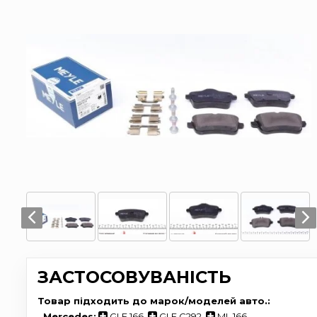
ЗАСТОСОВУВАНІСТЬ
Товар підходить до марок/моделей авто.:
-
Mercedes:
GLE 166
,
GLE C292
,
ML 166