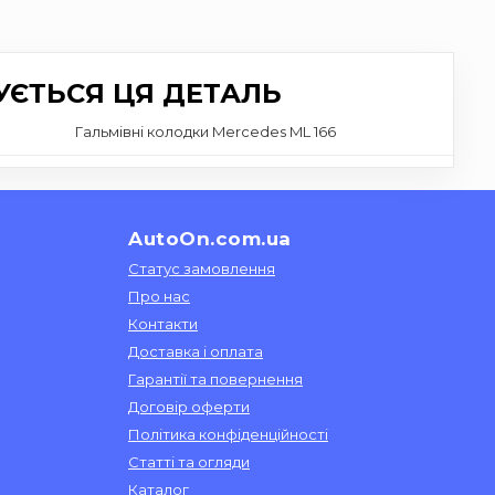
УЄТЬСЯ ЦЯ ДЕТАЛЬ
Гальмівні колодки Mercedes ML 166
AutoOn.com.ua
Статус замовлення
Про нас
Контакти
Доставка і оплата
Гарантії та повернення
Договір оферти
Політика конфіденційності
Статті та огляди
Каталог