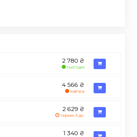
2 780
₴
сьогодні
4 566
₴
завтра
2 629
₴
термін 3 дн.
1 340
₴