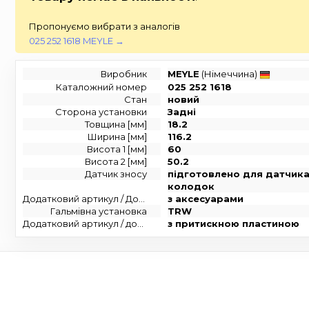
Пропонуємо вибрати з аналогів
025 252 1618 MEYLE →
Виробник
MEYLE
(Німеччина)
Каталожний номер
025 252 1618
Стан
новий
Сторона установки
Задні
Товщина [мм]
18.2
Ширина [мм]
116.2
Висота 1 [мм]
60
Висота 2 [мм]
50.2
Датчик зносу
підготовлено для датчик
колодок
Додатковий артикул / Додаткова інформація
з аксесуарами
Гальмівна установка
TRW
Додатковий артикул / додаткова інформація 2
з притискною пластиною