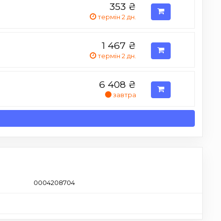
353
₴
термін 2 дн.
1 467
₴
термін 2 дн.
6 408
₴
завтра
0004208704