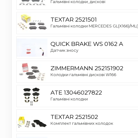
Гальмівні колодки, дискові
TEXTAR 2521501
Гальмівні колодки MERCEDES GL(X166)/ML(W
QUICK BRAKE WS 0162 A
Датчик зносу
ZIMMERMANN 252151902
Колодки гальмівні дискові W166
ATE 13046027822
Гальмівні колодки
TEXTAR 2521502
Комплект гальмівних колодок