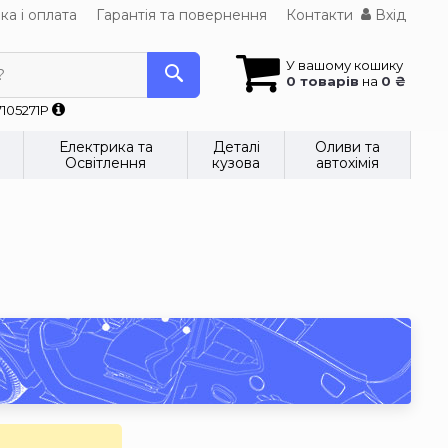
ка і оплата
Гарантія та повернення
Контакти
Вхід
У вашому кошику
?
0 товарів
на
0 ₴
7105271P
Електрика та
Деталі
Оливи та
Освітлення
кузова
автохімія