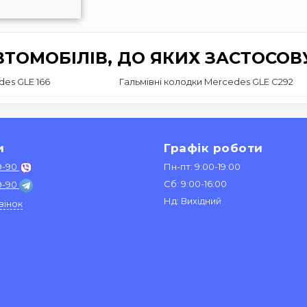
ТОМОБІЛІВ, ДО ЯКИХ ЗАСТОСОВ
des GLE 166
Гальмівні колодки Mercedes GLE C292
и
Графік роботи
9-90
Пн-пт: 9:00-19:00
Сб: 9:00-16:00
9-90
Нд: Вихідний
вінок