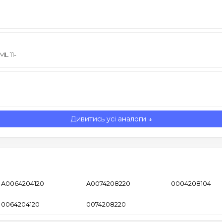
ML 11-
Дивитись усі аналоги ↓
A0064204120
A0074208220
0004208104
0064204120
0074208220