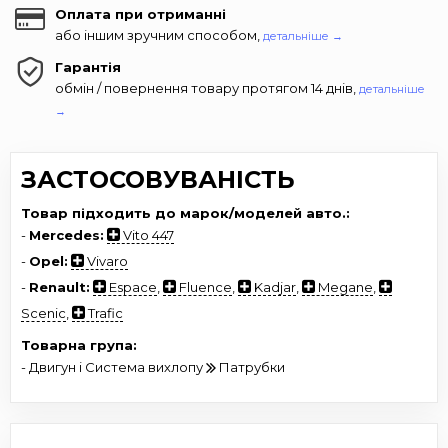
Оплата при отриманні
або іншим зручним способом,
детальніше →
Гарантія
обмін / повернення товару протягом 14 днів,
детальніше
→
ЗАСТОСОВУВАНІСТЬ
Товар підходить до марок/моделей авто.:
-
Mercedes:
Vito 447
-
Opel:
Vivaro
-
Renault:
Espace
,
Fluence
,
Kadjar
,
Megane
,
Scenic
,
Trafic
Товарна група:
- Двигун і Система вихлопу
Патрубки