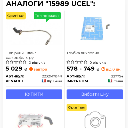
АНАЛОГИ "15989 UCEL":
Оригінал
Топ продажів
Напірний шланг
Трубка вихлопна
сажов.фільтру
0 відгуків
0 відгуків
5 029
578 - 749
₴
₴
завтра
від 0 дн.
Артикул:
223214784R
Артикул:
227754
RENAULT
Франція
IMPERGOM
Італія
КУПИТИ
Вибрати ціну
Оригінал