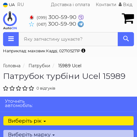
RU
Доставка і оплата
Контакти
Вхід
UA
300-59-90
(099)
300-59-90
(067)
Яку запчастину шукаєте?
Наприклад: маховик Кадді, 027105271P
Головна
Патрубки
15989 Ucel
Патрубок турбіни Ucel 15989
0 відгуків
Уточніть
автомобіль:
Виберіть рік
Виберіть марку