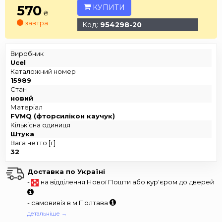
570
КУПИТИ
₴
завтра
Код:
954298-20
Виробник
Ucel
Каталожний номер
15989
Стан
новий
Матеріал
FVMQ (фторсилікон каучук)
Кількісна одиниця
Штука
Вага нетто [г]
32
Доставка по Україні
-
на відділення Нової Пошти або кур'єром до дверей
- самовивіз в м.Полтава
детальніше →