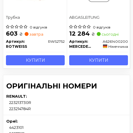
Трубка
ABGASLEITUNG
0 відгуків
0 відгуків
603
12 284
₴
₴
завтра
сьогодні
Артикул:
RWS2752
Артикул:
A6261400200
ROTWEISS
MERCEDES-BENZ
Німеччина
КУПИТИ
КУПИТИ
ОРИГІНАЛЬНІ НОМЕРИ
RENAULT:
223213730R
223214784R
Opel:
4423101